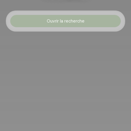
Ouvrir la recherche
Type d'offre
Vente
Type de bien
Appartement
Localisation
Budget max (€)
Surface min (m²)
Rechercher