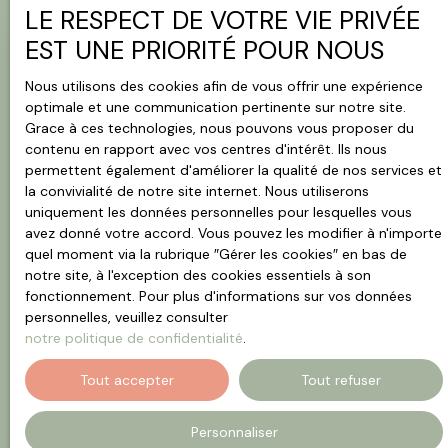
LE RESPECT DE VOTRE VIE PRIVÉE
EST UNE PRIORITÉ POUR NOUS
Nous utilisons des cookies afin de vous offrir une expérience
optimale et une communication pertinente sur notre site.
Grace à ces technologies, nous pouvons vous proposer du
contenu en rapport avec vos centres d'intérêt. Ils nous
permettent également d'améliorer la qualité de nos services et
la convivialité de notre site internet. Nous utiliserons
uniquement les données personnelles pour lesquelles vous
64 000
avez donné votre accord. Vous pouvez les modifier à n'importe
€
quel moment via la rubrique ″Gérer les cookies″ en bas de
notre site, à l'exception des cookies essentiels à son
fonctionnement. Pour plus d'informations sur vos données
Appartement à vendre, 2 pièces - Charleville-
personnelles, veuillez consulter
Mézières 08000
notre politique de confidentialité
.
2
pièces
43.34
m²
Charleville-Mézières 08000
Tout accepter
Tout refuser
Appartement T2 en arrière-cour, au calme de
Personnaliser
l'hyper-centre – Charleville-Mézières Le confort de