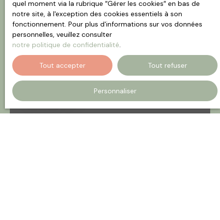
quel moment via la rubrique ″Gérer les cookies″ en bas de
notre site, à l'exception des cookies essentiels à son
fonctionnement. Pour plus d'informations sur vos données
personnelles, veuillez consulter
notre politique de confidentialité
.
Tout accepter
Tout refuser
Personnaliser
65 000
€
Local commercial de 46m2 – Hyper centre
de Charleville-Mézières
1
pièce
46.12
m²
Charleville-Mézières 08000
Local commercial de 46m2 – Hyper centre de
Charleville-MézièresOpportunité rare en hyper
centre de Charleville-Mézières Idéal pour lancer ou
développer votre activité en plein cœur de la ville :