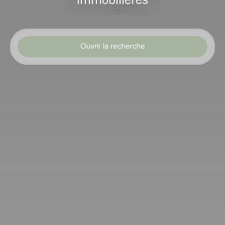
Ouvrir la recherche
Type d'offre
Vente
Type de bien
Immobilier Pro
Localisation
Charleville-Mézières (08000)
Budget max (€)
Surface min (m²)
Rechercher