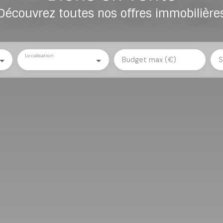
Découvrez toutes nos offres immobilière
Localisation
Budget max (€)
S