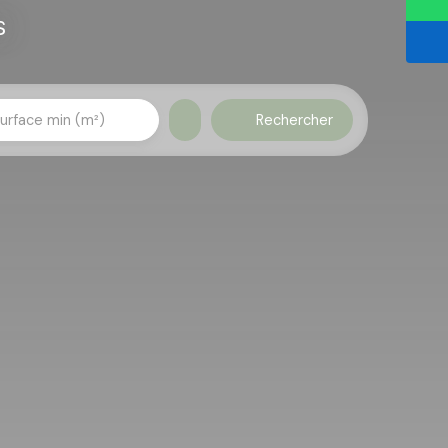
s
Rechercher
urface min (m²)