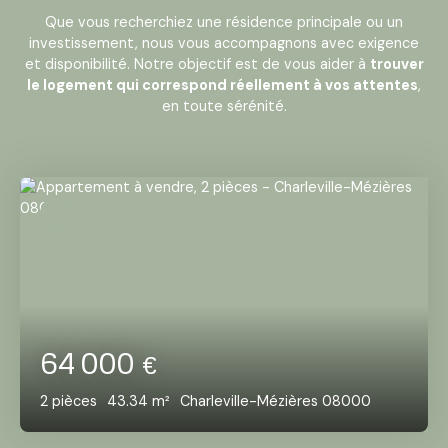
Que vous recherchiez une résidence principale ou un
investissement, nous vous accompagnons avec exigence
et disponibilité. Notre objectif est de vous aider à
trouver
le logement qui correspond réellement à vos attentes
,
en toute sérénité.
64 000
€
2
pièces
43.34
m²
Charleville-Mézières 08000