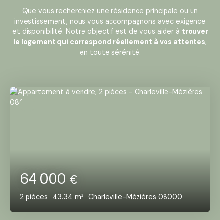
Que vous recherchiez une résidence principale ou un
investissement, nous vous accompagnons avec exigence
et disponibilité. Notre objectif est de vous aider à
trouver
le logement qui correspond réellement à vos attentes
,
en toute sérénité.
64 000
€
2
pièces
43.34
m²
Charleville-Mézières 08000