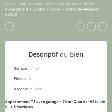
Vente
Appartement
Charleville-Mézières 08000
Appartement à vendre, 3 pièces - Charleville-Mézières
08000
Descriptif
du bien
Surface
:
74
m²
Pièces
:
3
Ascenseur
:
Non
Appartement T3 avec garage – 74 m² Quartier Hôtel de
Ville à Mézières