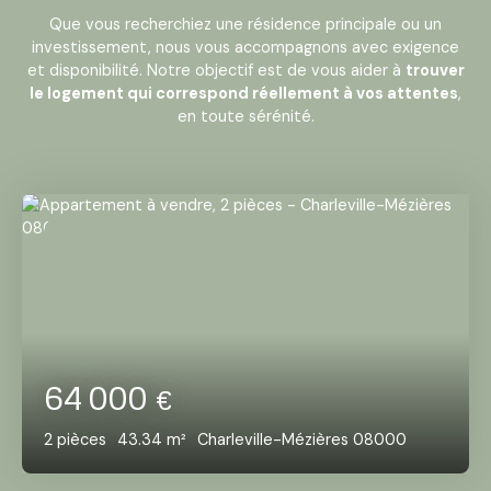
Que vous recherchiez une résidence principale ou un
investissement, nous vous accompagnons avec exigence
et disponibilité. Notre objectif est de vous aider à
trouver
le logement qui correspond réellement à vos attentes
,
en toute sérénité.
64 000
€
2
pièces
43.34
m²
Charleville-Mézières 08000