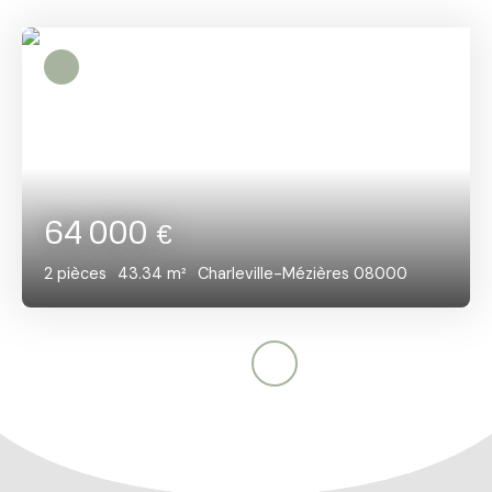
64 000
€
2
pièces
43.34
m²
Charleville-Mézières 08000