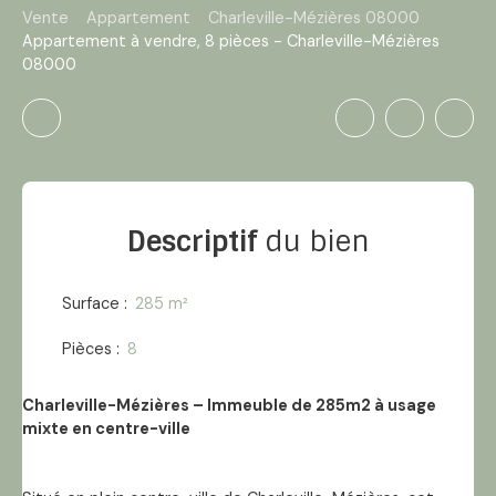
Vente
Appartement
Charleville-Mézières 08000
Appartement à vendre, 8 pièces - Charleville-Mézières
08000
Descriptif
du bien
Surface
:
285
m²
Pièces
:
8
Charleville-Mézières – Immeuble de 285m2 à usage
mixte en centre-ville