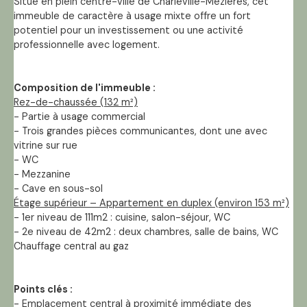
Situé en plein centre-ville de Charleville-Mézières, cet
immeuble de caractère à usage mixte offre un fort
potentiel pour un investissement ou une activité
professionnelle avec logement.
Composition de l'immeuble :
Rez-de-chaussée (132 m²)
- Partie à usage commercial
- Trois grandes pièces communicantes, dont une avec
vitrine sur rue
- WC
- Mezzanine
- Cave en sous-sol
Étage supérieur – Appartement en duplex (environ 153 m²)
- 1er niveau de 111m2 : cuisine, salon-séjour, WC
- 2e niveau de 42m2 : deux chambres, salle de bains, WC
Chauffage central au gaz
Points clés :
- Emplacement central à proximité immédiate des