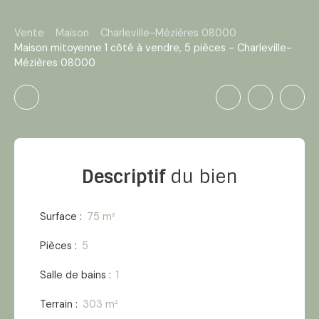
Vente
Maison
Charleville-Mézières 08000
Maison mitoyenne 1 côté à vendre, 5 pièces - Charleville-
Mézières 08000
Descriptif
du bien
Surface
:
75
m²
Pièces
:
5
Salle de bains
:
1
Terrain
:
303
m²